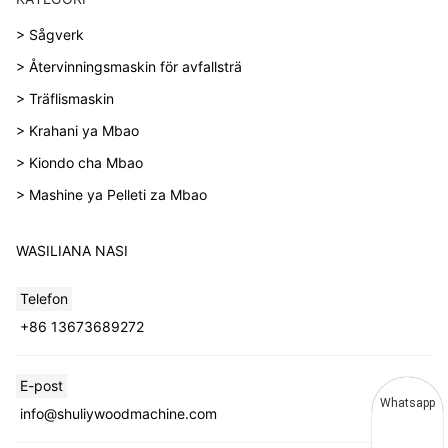
> Sågverk
> Återvinningsmaskin för avfallsträ
> Träflismaskin
> Krahani ya Mbao
> Kiondo cha Mbao
> Mashine ya Pelleti za Mbao
WASILIANA NASI
Telefon
+86 13673689272
E-post
Whatsapp
info@shuliywoodmachine.com