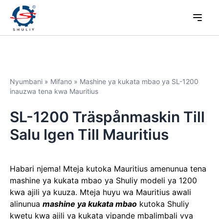
Nyumbani
»
Mifano
»
Mashine ya kukata mbao ya SL-1200
inauzwa tena kwa Mauritius
SL-1200 Träspånmaskin Till
Salu Igen Till Mauritius
Habari njema! Mteja kutoka Mauritius amenunua tena
mashine ya kukata mbao ya Shuliy modeli ya 1200
kwa ajili ya kuuza. Mteja huyu wa Mauritius awali
alinunua
mashine ya kukata mbao
kutoka Shuliy
kwetu kwa ajili ya kukata vipande mbalimbali vya