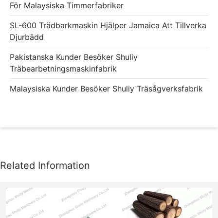
För Malaysiska Timmerfabriker
SL-600 Trädbarkmaskin Hjälper Jamaica Att Tillverka
Djurbädd
Pakistanska Kunder Besöker Shuliy
Träbearbetningsmaskinfabrik
Malaysiska Kunder Besöker Shuliy Träsågverksfabrik