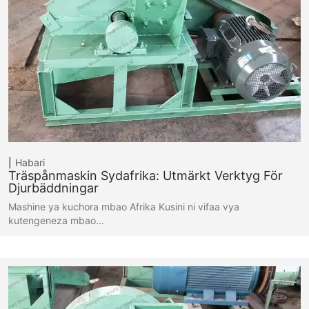
Habari
Träspånmaskin Sydafrika: Utmärkt Verktyg För
Djurbäddningar
Mashine ya kuchora mbao Afrika Kusini ni vifaa vya
kutengeneza mbao…