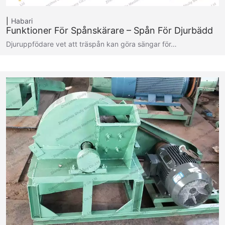
Habari
Funktioner För Spånskärare – Spån För Djurbädd
Djuruppfödare vet att träspån kan göra sängar för…