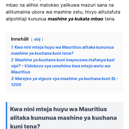
mbao na alihisi matokeo yalikuwa mazuri sana na
aliitumainia ubora wa mashine zetu, hivyo alitutafuta
alipohitaji kununua
mashine ya kukata mbao
tena.
Innehåll
dölj
1
Kwa nini mteja huyu wa Mauritius alitaka kununua
mashine ya kuchana kuni tena?
2
Mashine ya kuchana kuni inayouzwa inafanya kazi
vipi? – Vidokezo vya umuhimu kwa mteja wetu wa
Mauritius
3
Marejeo ya vigezo vya mashine ya kuchana kuni SL-
1200
Kwa nini mteja huyu wa Mauritius
alitaka kununua mashine ya kuchana
kuni tena?