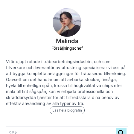
Malinda
Försäljningschef
Vi är djupt rotade i träbearbetningsindustrin, och som
tillverkare och leverantör av utrustning specialiserar vi oss på
att bygga kompletta anläggningar för träbaserad tillverkning.
Oavsett om det handlar om att avbarka stockar, finsåga,
hyvla till enhetliga spån, krossa till högkvalitativa chips eller
mala till fint sågspån, kan vi erbjuda professionella och
skräddarsydda tjänster för att tillfredsställa dina behov av
effektiv användning av alla typer av trä.
Läs hela biografin