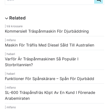
trä krossare
Kommersiell Träspånmaskin För Djurbäddning
mifano
Maskin För Träflis Med Diesel Såld Till Australien
habari
Varför Är Träspånmaskinen Så Populär I
Storbritannien?
habari
Funktioner För Spånskärare – Spån För Djurbädd
mifano
SL-600 Träspånsfräs Köpt Av En Kund I Förenade
Arabemiraten
mifano