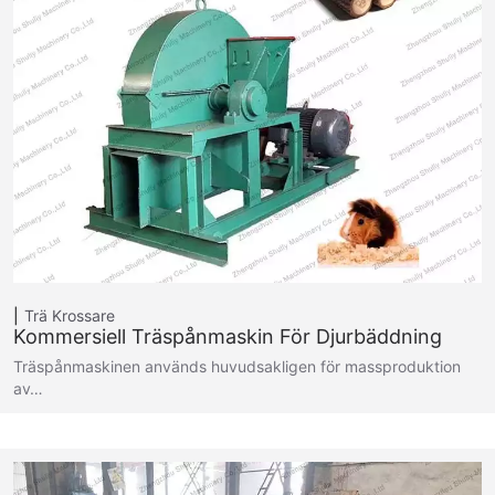
Trä Krossare
Kommersiell Träspånmaskin För Djurbäddning
Träspånmaskinen används huvudsakligen för massproduktion
av…