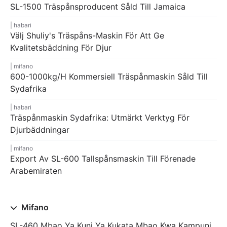
SL-1500 Träspånsproducent Såld Till Jamaica
habari
Välj Shuliy's Träspåns-Maskin För Att Ge
Kvalitetsbäddning För Djur
mifano
600-1000kg/h Kommersiell Träspånmaskin Såld Till
Sydafrika
habari
Träspånmaskin Sydafrika: Utmärkt Verktyg För
Djurbäddningar
mifano
Export Av SL-600 Tallspånsmaskin Till Förenade
Arabemiraten
Mifano
SL-460 Mbao Ya Kuni Ya Kukata Mbao Kwa Kampuni