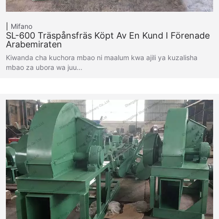
Mifano
SL-600 Träspånsfräs Köpt Av En Kund I Förenade
Arabemiraten
Kiwanda cha kuchora mbao ni maalum kwa ajili ya kuzalisha
mbao za ubora wa juu…