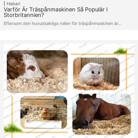
Habari
Varför Är Träspånmaskinen Så Populär I
Storbritannien?
Eftersom den huvudsakliga rollen för träspånmaskinen är…