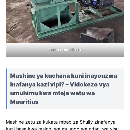
Spånmaskin till salu
Mashine ya kuchana kuni inayouzwa
inafanya kazi vipi? – Vidokezo vya
umuhimu kwa mteja wetu wa
Mauritius
Mashine zetu za kukata mbao za Shuliy zinafanya
kazi hasa kwa msingi wa muundo wa ndani wa visu.