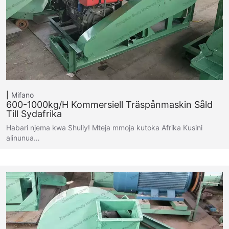
Mifano
600-1000kg/h Kommersiell Träspånmaskin Såld
Till Sydafrika
Habari njema kwa Shuliy! Mteja mmoja kutoka Afrika Kusini
alinunua…