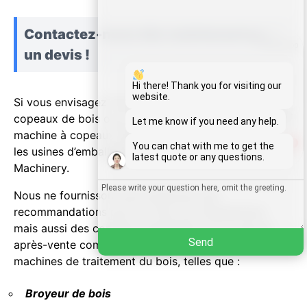
Contactez-nous dès maintenant pour
Whatsapp
un devis !
Email
Hi there! Thank you for visiting our
website.
Si vous envisagez d’investir dans une production de
copeaux de bois ou si vous avez besoin d’une
Wechat
Let me know if you need any help.
machine à copeaux personnalisée pour les fermes ou
1
You can chat with me to get the
les usines d’emballage, veuillez contacter Shuliy
Chat
latest quote or any questions.
Machinery.
Nous ne fournissons pas seulement des
recommandations pour le choix de l'équipement,
mais aussi des conseils d'installation et un service
Send
après-vente complet. De plus, nous avons d'autres
machines de traitement du bois, telles que :
Broyeur de bois