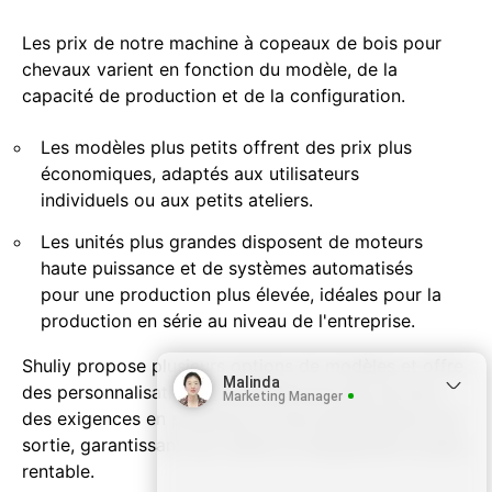
Les prix de notre machine à copeaux de bois pour
chevaux varient en fonction du modèle, de la
capacité de production et de la configuration.
Les modèles plus petits offrent des prix plus
économiques, adaptés aux utilisateurs
individuels ou aux petits ateliers.
Les unités plus grandes disposent de moteurs
haute puissance et de systèmes automatisés
pour une production plus élevée, idéales pour la
production en série au niveau de l'entreprise.
Shuliy propose plusieurs options de modèles et offre
Malinda
des personnalisations en fonction du type de bois,
Marketing Manager
des exigences en puissance et des spécifications de
sortie, garantissant aux clients un équipement le plus
rentable.