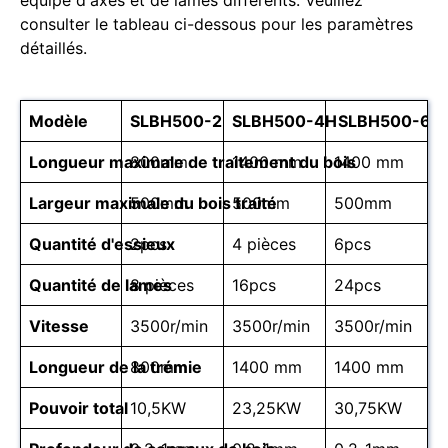
consulter le tableau ci-dessous pour les paramètres
détaillés.
Modèle
SLBH500-2
SLBH500-4H
SLBH500-6H
Longueur maximale de traitement du bois
800mm
1400 mm
1400 mm
Largeur maximale du bois traité
500mm
500mm
500mm
Quantité d'essieux
2pcs
4 pièces
6pcs
Quantité de lames
8 pièces
16pcs
24pcs
Vitesse
3500r/min
3500r/min
3500r/min
Longueur de la trémie
800mm
1400 mm
1400 mm
Pouvoir total
10,5KW
23,25KW
30,75KW