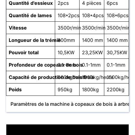
Quantité d'essieux
2pcs
4 pièces
6pcs
Quantité de lames
108*2pcs
108*4pcs
108*6pcs
Vitesse
3500r/min
3500r/min
3500r/min
Longueur de la trémie
800mm
1400 mm
1400 mm
Pouvoir total
10,5KW
23,25KW
30,75KW
Profondeur de copeaux de bois
0.1-1mm
0.1-1mm
0.1-1mm
Capacité de production de bois frais
500kg/heure
1000kg/heure
1500kg/heu
Poids
950kg
1800kg
2200kg
Paramètres de la machine à copeaux de bois à arbre spi