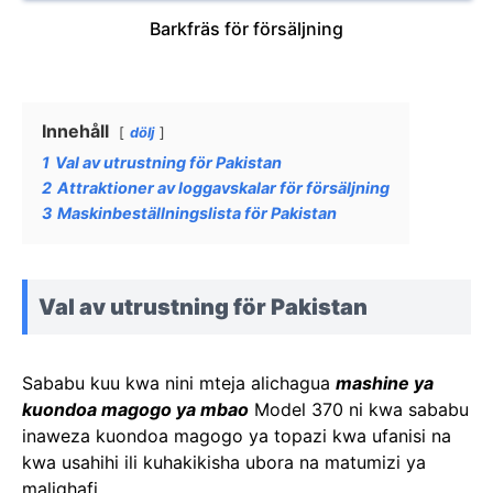
Barkfräs för försäljning
Innehåll
dölj
1
Val av utrustning för Pakistan
2
Attraktioner av loggavskalar för försäljning
3
Maskinbeställningslista för Pakistan
Val av utrustning för Pakistan
Sababu kuu kwa nini mteja alichagua
mashine ya
kuondoa magogo ya mbao
Model 370 ni kwa sababu
inaweza kuondoa magogo ya topazi kwa ufanisi na
kwa usahihi ili kuhakikisha ubora na matumizi ya
malighafi.