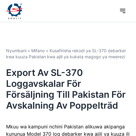
Nyumbani
»
Mifano
»
Kusafirisha rekodi ya SL-370 debarker
kwa kuuza Pakistan kwa ajili ya kukata magogo ya mwerezi
Export Av SL-370
Loggavskalar För
Försäljning Till Pakistan För
Avskalning Av Poppelträd
Mkuu wa kampuni nchini Pakistan alikuwa akipanga
kununua Model 370 log debarker kwa ajili ya kuuza ili