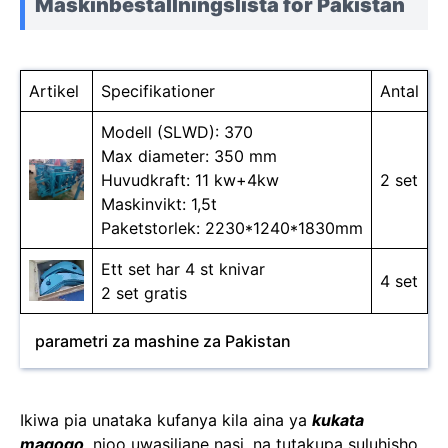
Maskinbeställningslista för Pakistan
Artikel
Specifikationer
Antal
Modell (SLWD): 370
Max diameter: 350 mm
Huvudkraft: 11 kw+4kw
2 set
Maskinvikt: 1,5t
Paketstorlek: 2230*1240*1830mm
Ett set har 4 st knivar
4 set
2 set gratis
parametri za mashine za Pakistan
Ikiwa pia unataka kufanya kila aina ya
kukata
magogo
, njoo uwasiliane nasi, na tutakupa suluhisho