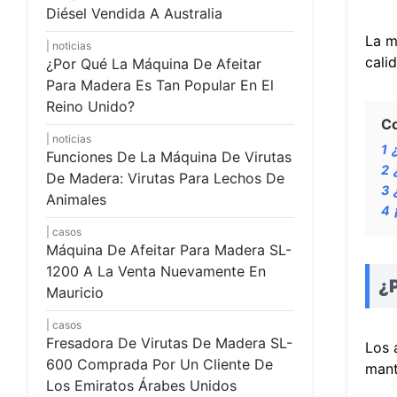
Diésel Vendida A Australia
La m
noticias
cali
¿Por Qué La Máquina De Afeitar
Para Madera Es Tan Popular En El
Reino Unido?
C
noticias
1
Funciones De La Máquina De Virutas
2
De Madera: Virutas Para Lechos De
3
Animales
4
casos
Máquina De Afeitar Para Madera SL-
1200 A La Venta Nuevamente En
¿P
Mauricio
casos
Fresadora De Virutas De Madera SL-
Los 
600 Comprada Por Un Cliente De
mant
Los Emiratos Árabes Unidos