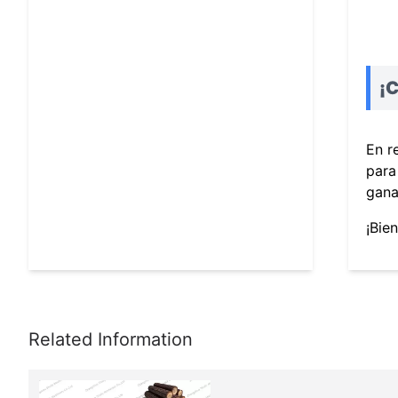
¡
En r
para
gana
¡Bie