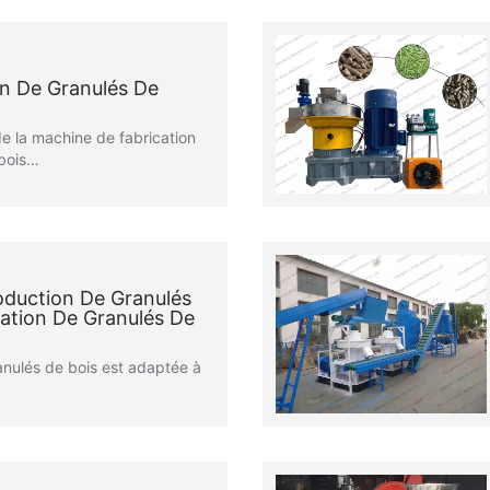
on De Granulés De
e la machine de fabrication
 bois…
oduction De Granulés
cation De Granulés De
anulés de bois est adaptée à