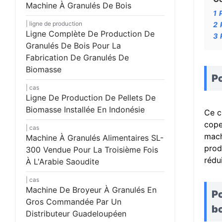
Machine À Granulés De Bois
1
ligne de production
2
Ligne Complète De Production De
3
Granulés De Bois Pour La
Fabrication De Granulés De
Biomasse
Po
cas
Ligne De Production De Pellets De
Biomasse Installée En Indonésie
Ce c
cope
cas
mach
Machine À Granulés Alimentaires SL-
prod
300 Vendue Pour La Troisième Fois
rédu
À L'Arabie Saoudite
cas
Machine De Broyeur À Granulés En
Po
Gros Commandée Par Un
bo
Distributeur Guadeloupéen