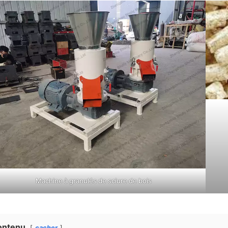
Machine à granulés de sciure de bois
ontenu
cacher