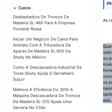
m
Casos
Desbastadora De Troncos De
As r
Madeira SL-460 Para A Empresa
Florestal Russa
Iniciar Um Negócio De Cama Para
Animais Com A Trituradora De
Quan
Aparas De Madeira SL-600 Da
sobr
Shuliy No México
ou p
noss
Como A Descascadora Industrial De
forn
Toras Shuliy Ajuda O Serralheiro
conc
Suíço!
os p
reso
Melhore A Eficiência Do 30%! A
tamb
Máquina Descascadora De Troncos
eles.
De Madeira SL-370 Ajuda Uma
Serraria No Chile