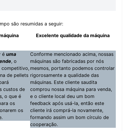
empo são resumidas a seguir:
 máquina
Excelente qualidade da máquina
y é
uma
Conforme mencionado acima, nossas
vende
, o
máquinas são fabricadas por nós
 competitivo,
mesmos, portanto podemos controlar
na de pellets
rigorosamente a qualidade das
pará
máquinas. Este cliente saudita
s custos de
comprou nossa máquina para venda,
s, o que é
e o cliente local deu um bom
para os
feedback após usá-la, então este
sionarem os
cliente irá comprá-la novamente,
e.
formando assim um bom círculo de
cooperação.