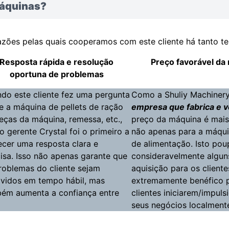
áquinas?
azões pelas quais cooperamos com este cliente há tanto t
Resposta rápida e resolução
Preço favorável da
oportuna de problemas
do este cliente fez uma pergunta
Como a Shuliy Machiner
e a máquina de pellets de ração
empresa que fabrica e 
eças da máquina, remessa, etc.,
preço da máquina é mais
o gerente Crystal foi o primeiro a
não apenas para a máqui
ecer uma resposta clara e
de alimentação. Isto pou
isa. Isso não apenas garante que
consideravelmente algun
roblemas do cliente sejam
aquisição para os cliente
lvidos em tempo hábil, mas
extremamente benéfico 
ém aumenta a confiança entre
clientes iniciarem/impul
seus negócios localment