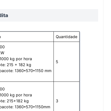
dita
o
Quantidade
300
kW
1000 kg por hora
5
te: 215 + 182 kg
pacote: 1360*570*1150 mm
300
1000 kg por hora
te: 215+182 kg
3
pacote: 1360*570*1150mm