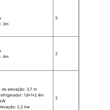
w
5
: 3m
w
2
: 4m
de elevação: 3,7 m
efrigerador: 1.8*1*2.4m
2
 kW
elevação: 2,2 kw