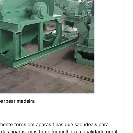
barbear madeira
ente toros em aparas finas que são ideais para
 das aparas, mas também melhora a qualidade geral