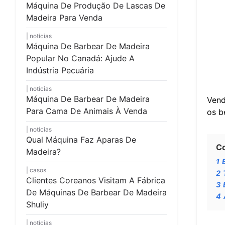
Máquina De Produção De Lascas De
Madeira Para Venda
notícias
Máquina De Barbear De Madeira
Popular No Canadá: Ajude A
Indústria Pecuária
notícias
Máquina De Barbear De Madeira
Vend
Para Cama De Animais À Venda
os b
notícias
Qual Máquina Faz Aparas De
C
Madeira?
1
casos
2
Clientes Coreanos Visitam A Fábrica
3
De Máquinas De Barbear De Madeira
4
Shuliy
notícias