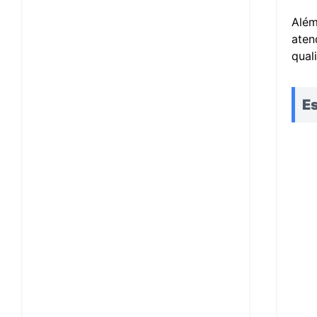
Além
aten
qual
E